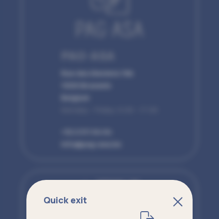
PAG-ASA
Rue des Alexiens 16b
1000 Brussels
Belgium
Monday - Friday, 9:00 - 17:00
+32 2 511 64 64
info@pag-asa.be
Quick exit