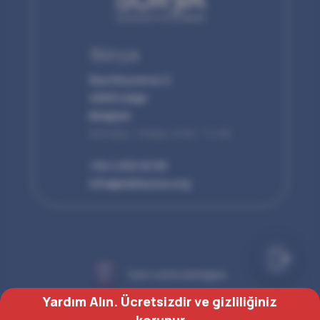
Sürya
Rue Rouveroy 2
4000 Liège
Belgium
Monday - Friday, 9:00 - 17:00
+32 4 232 40 30
info@asblsurya.org
Team Justice desteğiyle
Yardım Alın. Ücretsizdir ve gizliliğiniz