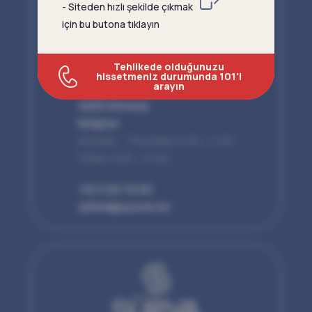
- Siteden hızlı şekilde çıkmak
için bu butona tıklayın
Payoke
Tehlikede olduğunuzu
hissetmeniz durumunda 101'i
arayın
Leguit 4
2000 Antwerp
Belgium
Monday - Thursday, 9:00 - 17:00
Friday, 9:00 - 15:00
+32 3 201 16 90
admin@payoke.be