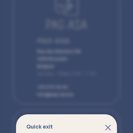
PAG-ASA
Rue des Alexiens 16b
1000 Brussels
Belgium
Monday - Friday, 9:00 - 17:00
+32 2 511 64 64
info@pag-asa.be
Quick exit