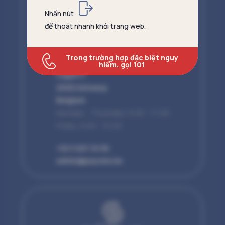
Nhấn nút
để thoát nhanh khỏi trang web.
Payoke
Trong trường hợp đặc biệt nguy
hiểm, gọi 101
Leguit 4
2000 Antwerp
Belgium
Monday - Thursday, 9:00 - 17:00
Friday, 9:00 - 15:00
+32 3 201 16 90
admin@payoke.be