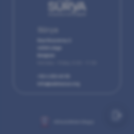
Sürya
Rue Rouveroy 2
4000 Liège
Belgium
Monday - Friday, 9:00 - 17:00
+32 4 232 40 30
info@asblsurya.org
Hỗ trợ từ Nhóm Công Lý